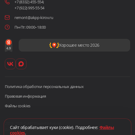
+7 (8332) 455-554
;
+7 (922) 995-55-54
remont@akpp-kirov.ru
Пн-Пт: 09:00–18:00
Хорошее место 2026
Политика обработки персональных данных
Правовая информация
Файлы cookies
2013–2026 © АКПП-центр Киров.
Сайт обрабатывает куки (cookie). Подробнее:
Файлы
Диагностика и ремонт АКПП в Кирове. Все права защищены.
cookies
.