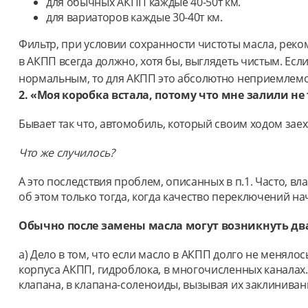
для обычных АКПП каждые 40-50т км.
для вариаторов каждые 30-40т км.
Фильтр, при условии сохранности чистоты масла, реко
в АКПП всегда должно, хотя бы, выглядеть чистым. Есл
нормальным, то для АКПП это абсолютно неприемлемо. 
2. «Моя коробка встала, потому что мне залили не
Бывает так что, автомобиль, который своим ходом заех
Что же случилось?
А это последствия проблем, описанных в п.1. Часто, в
об этом только тогда, когда качество переключений н
Обычно после замены масла могут возникнуть дв
а) Дело в том, что если масло в АКПП долго не менял
корпуса АКПП, гидроблока, в многочисленных каналах.
клапана, в клапана-соленоиды, вызывая их заклинива