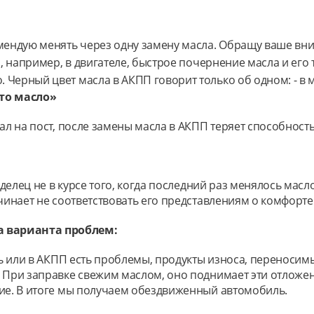
мендую менять через одну замену масла. Обращу ваше вним
и, например, в двигателе, быстрое почернение масла и его
Черный цвет масла в АКПП говорит только об одном: - в 
 то масло»
ал на пост, после замены масла в АКПП теряет способност
ладелец не в курсе того, когда последний раз менялось мас
ачинает не соответствовать его представлениям о комфорте
а варианта проблем:
ось или в АКПП есть проблемы, продукты износа, переносим
 При заправке свежим маслом, оно поднимает эти отложен
ние. В итоге мы получаем обездвиженный автомобиль.