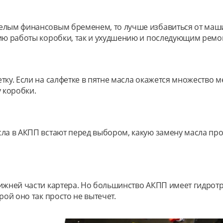
елым финансовым бременем, то лучше избавиться от машин
нию работы коробки, так и ухудшению и последующим ремон
ку. Если на салфетке в пятне масла окажется множество м
 коробки.
сла в АКПП встают перед выбором, какую замену масла пр
нижней части картера. Но большинство АКПП имеет гидротр
рой оно так просто не вытечет.