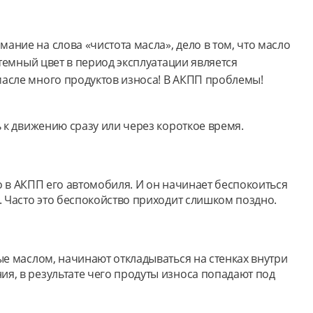
ание на слова «чистота масла», дело в том, что масло
 темный цвет в период эксплуатации является
масле много продуктов износа! В АКПП проблемы!
ь к движению сразу или через короткое время.
ло в АКПП его автомобиля. И он начинает беспокоиться
. Часто это беспокойство приходит слишком поздно.
ые маслом, начинают откладываться на стенках внутри
ия, в результате чего продуты износа попадают под