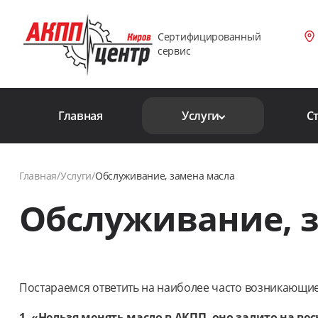
Сертифицированный
сервис
Главная
Услуги
С
Главная
/
Услуги
/
Обслуживание, замена масла
Обслуживание, 
Постараемся ответить на наиболее часто возникающи
1. «Нельзя менять масло в АКПП, оно залито на ве