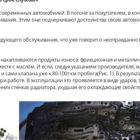
современных автомобилей. В погоне за покупателем, в ко
ивания. Этим они подчеркивают достоинства своих автомо
едующего обслуживания, что уже говорит о неоправданно 
 накапливаются продукты износа: фрикционная и металлич
сте с маслом. И если, следуя указаниям производителя, ма
 сами клапана уже к 80-100т км пробега(Рис. 1). В резуль
ри работе. В эксплуатации это проявляется в виде ударов,
нних стенках радиатора, ухудшая его охлаждающие свойств