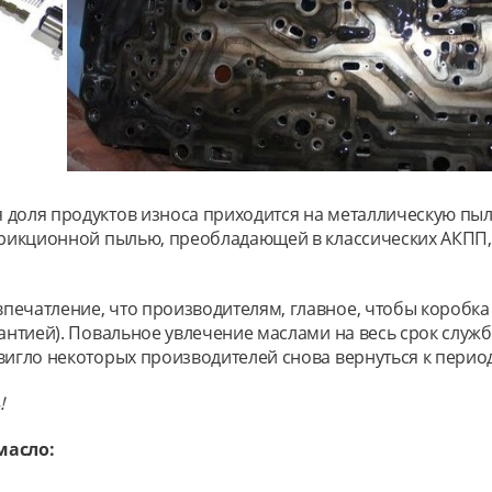
доля продуктов износа приходится на металлическую пыль
 фрикционной пылью, преобладающей в классических АКПП, 
ечатление, что производителям, главное, чтобы коробка д
рантией). Повальное увлечение маслами на весь срок служб
двигло некоторых производителей снова вернуться к пери
!
масло: