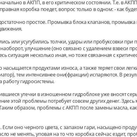
начально в АКПП, в его критическом состоянии. Т.е. в АК
справная коробка поедет, вопрос только в одном: - как буд
остаточно простое. Промывка блока клапанов, промывка 
движения.
лись или усугубились толчки, удары или пробуксовки при 
 наоборот, улучшение (оно связано с удалением взвеси пр
Здесь ситуация несколько иная, но тоже связанная с критич
ло насыщается продуктами износа, а также теряет свои ле
атор), тем интенсивнее они(фракции) испаряются. В резу
а работу гидросистемы.
чившиеся утечки в изношенном гидроблоке уже вносят сер
ение этой проблемы потребует совсем других денег. Здесь
 Таким образом, проблемы с АКПП после замены масла, ка
 Если оно черного цвета, с запахом гари, насыщено проду
ло не менять, уповая на то что коробка сейчас ездит, про