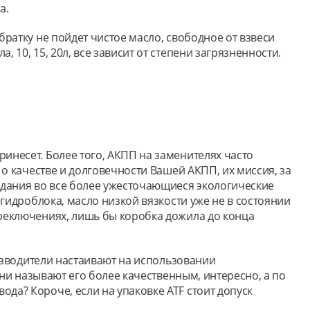
а.
ратку не пойдет чистое масло, свободное от взвеси
10, 15, 20л, все зависит от степени загрязненности.
инесет. Более того, АКПП на заменителях часто
 о качестве и долговечности Вашей АКПП, их миссия, за
адания во все более ужесточающиеся экологические
 гидроблока, масло низкой вязкости уже не в состоянии
ереключениях, лишь бы коробка дожила до конца
оизводители настаивают на использовании
они называют его более качественным, интересно, а по
да? Короче, если на упаковке ATF стоит допуск