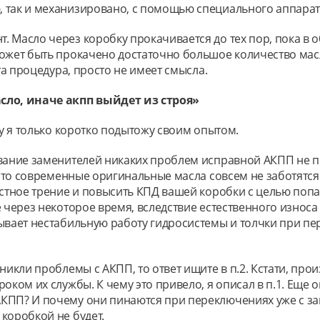
 так и механизировано, с помощью специального аппарат
 Масло через коробку прокачивается до тех пор, пока в об
жет быть прокачено достаточно большое количество масла, 
та процедура, просто не имеет смысла.
сло, иначе акпп выйдет из строя»
му я только коротко подытожу своим опытом.
вание заменителей никаких проблем исправной АКПП не пр
 что современные оригинальные масла совсем не заботятся
костное трение и повысить КПД вашей коробки с целью поп
 через некоторое время, вследствие естественного износа
зывает нестабильную работу гидросистемы и толчки при п
никли проблемы с АКПП, то ответ ищите в п.2. Кстати, пр
оком их службы. К чему это привело, я описал в п.1. Еще 
ПП? И почему они пинаются при переключениях уже с заво
коробкой не будет.