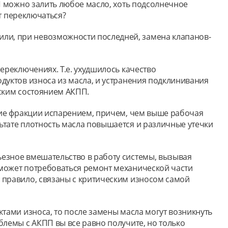
ПП можно залить любое масло, хоть подсолнечное
ет переключаться?
или, при невозможности последней, замена клапанов-
переключениях. Т.е. ухудшилось качество
одуктов износа из масла, и устранения подклинивания
еским состоянием АКПП.
гкие фракции испарением, причем, чем выше рабочая
льтате плотность масла повышается и различные утечки
ьезное вмешательство в работу системы, вызывая
 может потребоваться ремонт механической части
к правило, связаны с критическим износом самой
ктами износа, то после замены масла могут возникнуть
блемы с АКПП вы все равно получите, но только