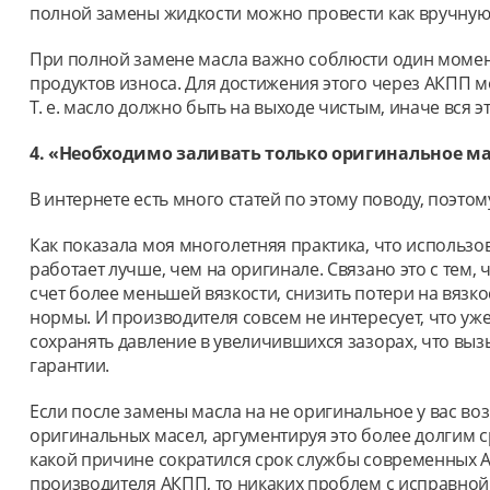
полной замены жидкости можно провести как вручную,
При полной замене масла важно соблюсти один момент.
продуктов износа. Для достижения этого через АКПП мо
Т. е. масло должно быть на выходе чистым, иначе вся э
4. «Необходимо заливать только оригинальное ма
В интернете есть много статей по этому поводу, поэто
Как показала моя многолетняя практика, что использо
работает лучше, чем на оригинале. Связано это с тем,
счет более меньшей вязкости, снизить потери на вяз
нормы. И производителя совсем не интересует, что уже
сохранять давление в увеличившихся зазорах, что вы
гарантии.
Если после замены масла на не оригинальное у вас воз
оригинальных масел, аргументируя это более долгим ср
какой причине сократился срок службы современных АК
производителя АКПП, то никаких проблем с исправной 