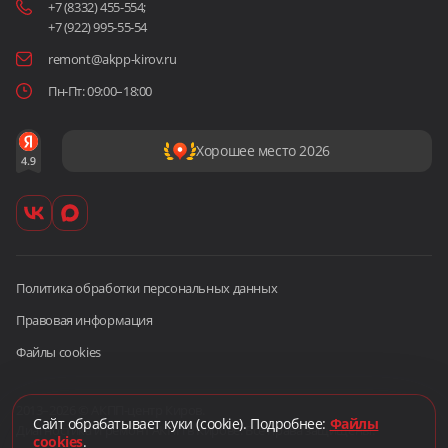
+7 (8332) 455-554
;
+7 (922) 995-55-54
remont@akpp-kirov.ru
Пн-Пт: 09:00–18:00
Хорошее место 2026
Политика обработки персональных данных
Правовая информация
Файлы cookies
2013–2026 © АКПП-центр Киров.
Сайт обрабатывает куки (cookie). Подробнее:
Файлы
Диагностика и ремонт АКПП в Кирове. Все права защищены.
cookies
.